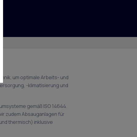
chnik, um optimale Arbeits- und
rsorgung, -klimatisierung und
raumsysteme gemäß ISO 14644.
 wir zudem Absauganlagen für
nd thermisch) inklusive