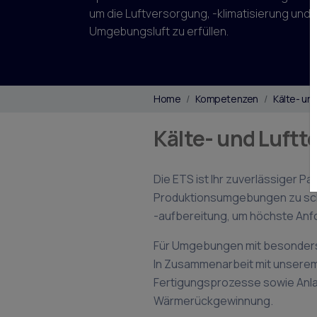
um die Luftversorgung, -klimatisierung und
Umgebungsluft zu erfüllen.
Home
Kompetenzen
Kälte- un
Kälte- und Luftt
Die ETS ist Ihr zuverlässiger P
Produktionsumgebungen zu scha
-aufbereitung, um höchste Anfo
Für Umgebungen mit besonders 
In Zusammenarbeit mit unserem 
Fertigungsprozesse sowie Anla
Wärmerückgewinnung.