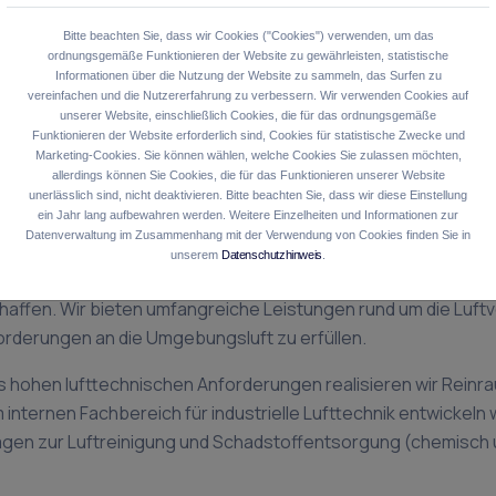
 -aufbereitung, um höchste Anforderungen an die
Bitte beachten Sie, dass wir Cookies ("Cookies") verwenden, um das
ordnungsgemäße Funktionieren der Website zu gewährleisten, statistische
Informationen über die Nutzung der Website zu sammeln, das Surfen zu
vereinfachen und die Nutzererfahrung zu verbessern. Wir verwenden Cookies auf
unserer Website, einschließlich Cookies, die für das ordnungsgemäße
Funktionieren der Website erforderlich sind, Cookies für statistische Zwecke und
d Lufttechnik
Marketing-Cookies. Sie können wählen, welche Cookies Sie zulassen möchten,
allerdings können Sie Cookies, die für das Funktionieren unserer Website
unerlässlich sind, nicht deaktivieren. Bitte beachten Sie, dass wir diese Einstellung
echnik
ein Jahr lang aufbewahren werden. Weitere Einzelheiten und Informationen zur
Datenverwaltung im Zusammenhang mit der Verwendung von Cookies finden Sie in
unserem
Datenschutzhinweis
.
artner für maßgeschneiderte Lösungen in der Kälte- und Luftte
ffen. Wir bieten umfangreiche Leistungen rund um die Luftve
rderungen an die Umgebungsluft zu erfüllen.
hohen lufttechnischen Anforderungen realisieren wir Rein
internen Fachbereich für industrielle Lufttechnik entwickeln
gen zur Luftreinigung und Schadstoffentsorgung (chemisch u