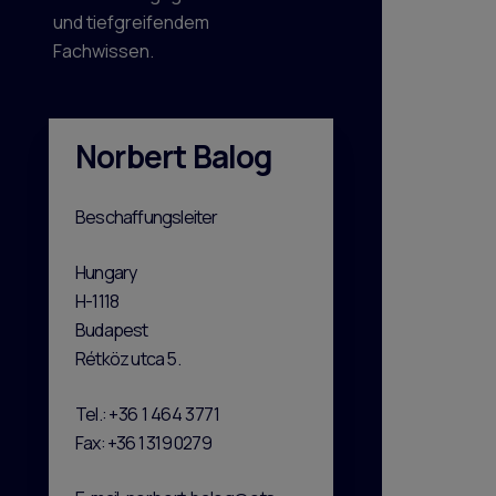
und tiefgreifendem
Fachwissen.
Norbert Balog
Beschaffungsleiter
Hungary
H-1118
Budapest
Rétköz utca 5.
Tel.:
+36 1 464 3771
Fax: +36 1 319 0279