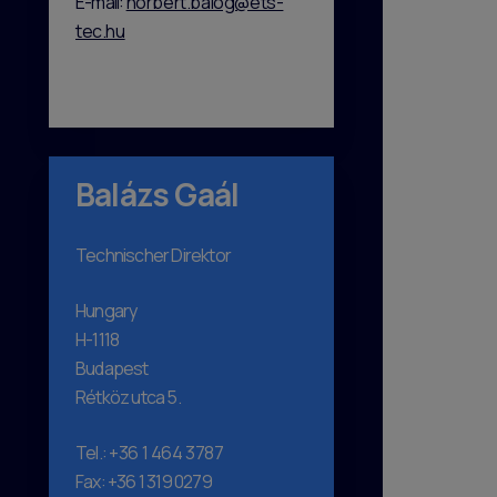
E-mail:
norbert.balog@ets-
tec.hu
Balázs Gaál
Technischer Direktor
Hungary
H-1118
Budapest
Rétköz utca 5.
Tel.:
+36 1 464 3787
Fax: +36 1 319 0279