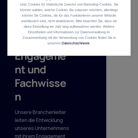
sind, Cookies für statistische Zwecke und Marketing-Cookies. Sie
Unsere
können wählen, welche Cookies Sie zulassen möchten, allerdings
können Sie Cookies, die für das Funktionieren unserer Website
unerlässlich sind, nicht deaktivieren. Bitte beachten Sie, dass wir
Branchenle
diese Einstellung ein Jahr lang aufbewahren werden. Weitere
Einzelheiten und Informationen zur Datenverwaltung im
iter:
Zusammenhang mit der Verwendung von Cookies finden Sie in
unserem
Datenschutzhinweis
.
Engageme
nt und
Fachwisse
n
Unsere Branchenleiter
leiten die Entwicklung
unseres Unternehmens
mit ihrem Engagement