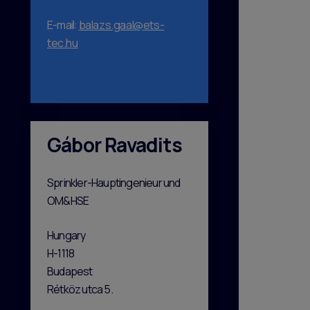
E-mail:
balazs.gaal@ets-
tec.hu
Gábor Ravadits
Sprinkler-Hauptingenieur und
OM&HSE
Hungary
H-1118
Budapest
Rétköz utca 5.