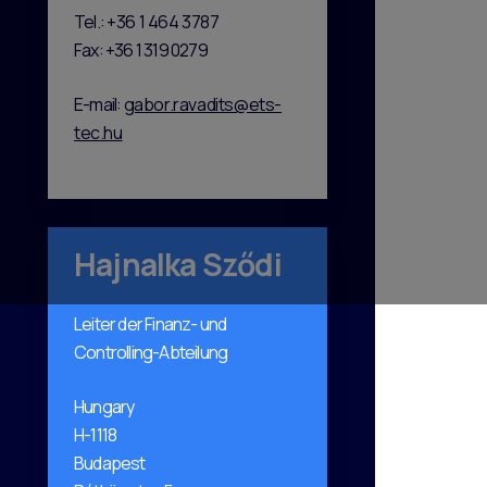
Tel.:
+36 1 464 3787
Fax: +36 1 319 0279
E-mail:
gabor.ravadits@ets-
tec.hu
Hajnalka Sződi
Leiter der Finanz- und
Controlling-Abteilung
Hungary
H-1118
Budapest