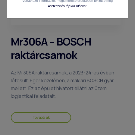
vonatkozó információk megismerése érdekében tekintse meg
Adatkezelési tájékoztatónkat
.
Mr306A – BOSCH
raktárcsarnok
Az Mr306A raktárcsarnok, a 2023-24-es évben
létesült, Eger közelében, a maklári BOSCH gyár
mellett. Ez az épület hivatott ellátni az üzem
logisztikai feladatait.
Továbbiak