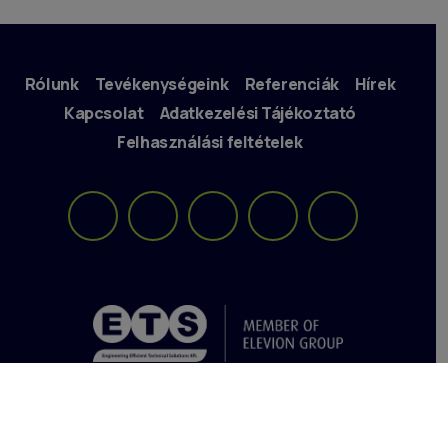
Rólunk
Tevékenységeink
Referenciák
Hírek
Kapcsolat
Adatkezelési Tájékoztató
Felhasználási feltételek
www.eleviongroup.com