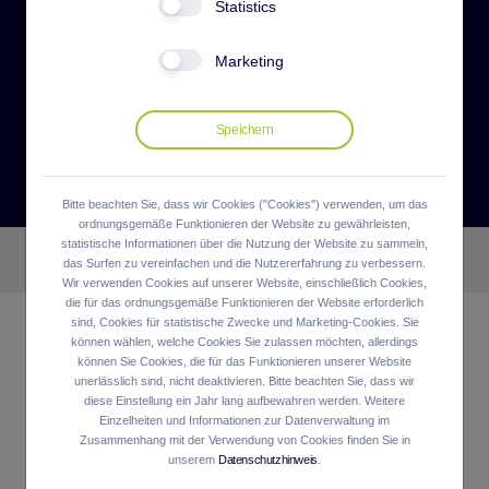
150 Megawatt im
Statistics
Vereinigten Königreich
Marketing
Belectric GmbH
Bitte beachten Sie, dass wir Cookies ("Cookies") verwenden, um das
ordnungsgemäße Funktionieren der Website zu gewährleisten,
Home
Nachrichten
statistische Informationen über die Nutzung der Website zu sammeln,
das Surfen zu vereinfachen und die Nutzererfahrung zu verbessern.
BELECTRIC unterzeichnet mit NextEnergy Solar…
Wir verwenden Cookies auf unserer Website, einschließlich Cookies,
die für das ordnungsgemäße Funktionieren der Website erforderlich
sind, Cookies für statistische Zwecke und Marketing-Cookies. Sie
BELECTRIC unterzeichnet mit
können wählen, welche Cookies Sie zulassen möchten, allerdings
NextEnergy Solar Fund O&M-
können Sie Cookies, die für das Funktionieren unserer Website
unerlässlich sind, nicht deaktivieren. Bitte beachten Sie, dass wir
Vertrag über rund 150 Megawatt im
diese Einstellung ein Jahr lang aufbewahren werden. Weitere
Einzelheiten und Informationen zur Datenverwaltung im
Vereinigten Königreich
Zusammenhang mit der Verwendung von Cookies finden Sie in
unserem
Datenschutzhinweis
.