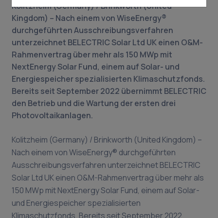
Kolitzheim (Germany) / Brinkworth (United
Kingdom) – Nach einem von WiseEnergy®
durchgeführten Ausschreibungsverfahren
unterzeichnet BELECTRIC Solar Ltd UK einen O&M-
Rahmenvertrag über mehr als 150 MWp mit
NextEnergy Solar Fund, einem auf Solar- und
Energiespeicher spezialisierten Klimaschutzfonds.
Bereits seit September 2022 übernimmt BELECTRIC
den Betrieb und die Wartung der ersten drei
Photovoltaikanlagen.
Kolitzheim (Germany) / Brinkworth (United Kingdom) –
Nach einem von WiseEnergy® durchgeführten
Ausschreibungsverfahren unterzeichnet BELECTRIC
Solar Ltd UK einen O&M-Rahmenvertrag über mehr als
150 MWp mit NextEnergy Solar Fund, einem auf Solar-
und Energiespeicher spezialisierten
Klimaschutzfonds. Bereits seit September 2022