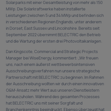
Solarparks mit einer Gesamtleistung von mehr als 150
MWp. Die Solarkraftwerke haben installierte
Leistungen zwischen 5 und 34 MWp und befinden sich
in verschiedenen Regionen Englands, unter anderem
in Dorset, East Sussex und Lincolnshire. Bereits seit
September 2022 übernimmt BELECTRIC den Betrieb
und die Wartung der ersten drei Photovoltaikanlagen.
Dan Kingscote, Commercial and Strategic Projects
Manager bei WiseEnergy, kommentiert: „Wir freuen
uns, nach einem äußerst wettbewerbsintensiven
Ausschreibungsverfahren nun unsere strategische
Partnerschaft mit BELECTRIC zu beginnen. Im Rahmen
der Ausschreibung wollten wir durch einen innovativen
O&M-Ansatz mehr Wert aus unseren Dienstleistern
herauszuholen. Während des gesamten Prozesses
hat BELECTRIC uns mit seiner Sorgfalt und
Branchenkenntnis beeindruckt. Ebenso überzeugt hat