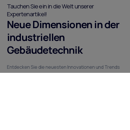
Tauchen Sie ein in die Welt unserer
Expertenartikel!
Neue Dimensionen in der
industriellen
Gebäudetechnik
Entdecken Sie die neuesten Innovationen und Trends
in der industriellen Gebäudetechnik mit uns! Unsere
Artikel bieten Ihnen tiefgehende Einblicke in die
neuesten Technologien, Lösungen und
Herausforderungen, die die heutigen Industrieanlagen
prägen. Ob es um Energieeffizienz, nachhaltigen
Betrieb oder intelligente Automatisierung geht, hier
finden Sie alle Informationen, die Ihnen helfen können,
in diesem schnelllebigen Bereich auf dem neuesten