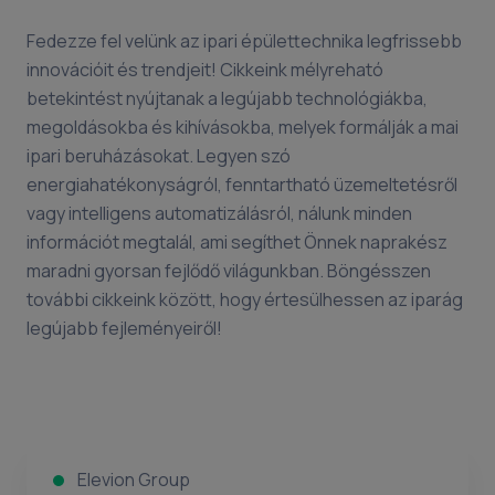
Fedezze fel velünk az ipari épülettechnika legfrissebb
innovációit és trendjeit! Cikkeink mélyreható
betekintést nyújtanak a legújabb technológiákba,
megoldásokba és kihívásokba, melyek formálják a mai
ipari beruházásokat. Legyen szó
energiahatékonyságról, fenntartható üzemeltetésről
vagy intelligens automatizálásról, nálunk minden
információt megtalál, ami segíthet Önnek naprakész
maradni gyorsan fejlődő világunkban. Böngésszen
további cikkeink között, hogy értesülhessen az iparág
legújabb fejleményeiről!
Elevion Group