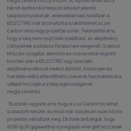
megőrzésére összpontosít. Az építkezések közül
három építkezési helyszín kihívást jelentő
talajviszonyokkal jár, amelyekkel kapcsolatban a
BELECTRIC már bizonyította szakértelmét a Low
Carbon első négy projektje során. Tekintettel arra,
hogy a talaj nem nyújt kellő stabilitást, az alépítmény
cölöpjeinek szokásos fúrása nem elegendő. Számos
kihúzási vizsgálat, elemzés és csavarokkal végzett
tesztek után a BELECTRIC egy speciális
alépítményváltozat mellett döntött. A könnyen és
maradék nélkül eltávolítható csavarok használatával a
vállalat hozzájárul a talaj egészségének
megőrzéséhez.
"Büszkék vagyunk arra, hogy a Low Carbon bizalmat
szavazott nekünk, és most már összesen nyolc közös
projektet valósítunk meg. Elkötelezettségük, hogy
2030-ig 20 gigawattnyi új megújuló energiát hozzanak