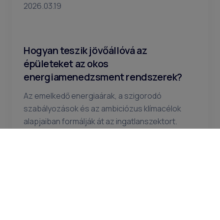
2026.03.19
Hogyan teszik jövőállóvá az
épületeket az okos
energiamenedzsment rendszerek?
Az emelkedő energiaárak, a szigorodó
szabályozások és az ambiciózus klímacélok
alapjaiban formálják át az ingatlanszektort.
Napjainkban a hatékony és rugalmas
épületüzemeltetés már nem csupán technikai
szükséglet,…