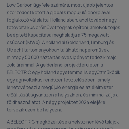
Low Carbon ügyfele számára, most újabb jelentős
szerződést kötött a globális megújuló energiával
foglalkozó vállalattal Hollandiában, ahol további négy
fotovoltaikus erőművet fognak építeni, amelyek teljes
beépített kapacitása meghaladja a 75 megawatt-
csúcsot (MWp). A hollandiai Gelderland, Limburg és
Utrecht tartományokban található naperőművek
mintegy 50 000 háztartás éves igényét fedezik majd
zöld árammal. A gelderlandi projektterületen a
BELECTRIC egy holland egyetemmel is együttműködik
egy agrivoltaikus rendszer tesztelésében, amely
lehetővé teszi a megújuló energia és az élelmiszer
előállítását ugyanazon a helyszínen, és minimalizálja a
földhasználatot. A négy projektet 2024 elejére
tervezik üzembe helyezni.
A BELECTRIC megközelítése a helyszínen lévő talajok