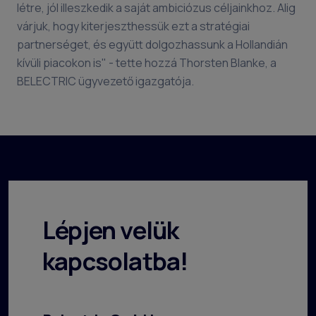
létre, jól illeszkedik a saját ambiciózus céljainkhoz. Alig
várjuk, hogy kiterjeszthessük ezt a stratégiai
partnerséget, és együtt dolgozhassunk a Hollandián
kívüli piacokon is" - tette hozzá Thorsten Blanke, a
BELECTRIC ügyvezető igazgatója.
Lépjen velük
kapcsolatba!