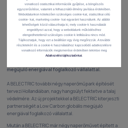
vonatkozó statisztikai információk gyűjtése, a böngészés
A BELECTRIC négy újabb
egyszerűsítése, valamint a felhasználói élmény javítása érdekében.
napelemparkkal bővíti hollandiai
Weboldalunkon kötelezően szükséges cookie-kat, statisztikai célú
cookie- kat, marketing cookie- kat egyaránt használunk. Az alábbi
portfólióját
lehetőségek közül választhatja ki, mely cookie-k használatát
engedélyezi azzal, hogy a weboldalunk működéséhez
elengedhetetlenül szükséges cookie-k letiltására nincs mód.
A BELECTRIC további négy naperőműpark építését
Tájékoztatjuk, hogy ezt a beállítást egy évig megőrizzük. A további
részletekért és a cookie-k használatához kapcsolódó adatkezelésre
tervezi Hollandiában, nagy hangsúlyt fektetve a
vonatkozó információk megismerése érdekében tekintse meg
talaj védelmére. Az új projektekkel a BELECTRIC
Adatkezelési tájékoztatónkat
.
kiterjeszti partnerségét a Low Carbon globális
megújuló energiával foglalkozó vállalattal.
A BELECTRIC további négy naperőműpark építését
tervezi Hollandiában, nagy hangsúlyt fektetve a talaj
védelmére. Az új projektekkel a BELECTRIC kiterjeszti
partnerségét a Low Carbon globális megújuló
energiával foglalkozó vállalattal.
Miután a BELECTRIC már négy naperőművet épített a